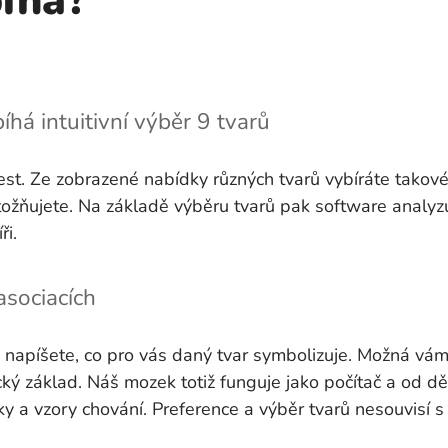
bíhá?
bíhá intuitivní výběr 9 tvarů
st. Ze zobrazené nabídky různých tvarů vybíráte takové, 
otožňujete. Na základě výběru tvarů pak software analyz
ři.
asociacích
im napíšete, co pro vás daný tvar symbolizuje. Možná vám 
ký základ. Náš mozek totiž funguje jako počítač a od dět
yky a vzory chování. Preference a výběr tvarů nesouvisí