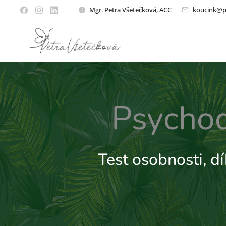
Mgr. Petra Všetečková, ACC
koucink@p
Psycho
Test osobnosti, dí