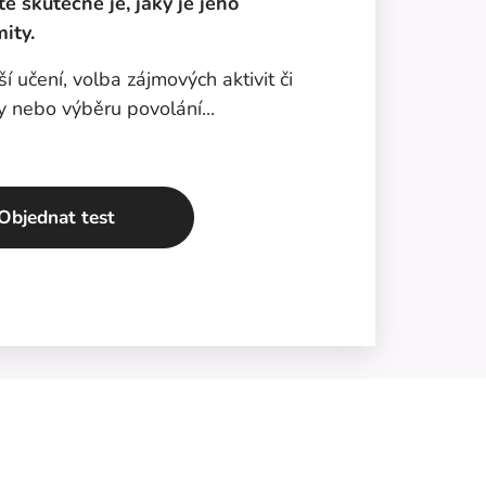
tě skutečně je, jaký je jeho
mity.
 učení, volba zájmových aktivit či
y nebo výběru povolání...
Objednat test