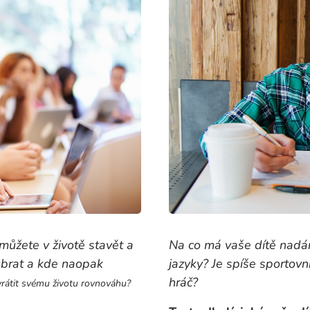
Na co má vaše dítě nadán
můžete v životě stavět a
jazyky? Je spíše sportovn
 ubrat a kde naopak
hráč?
vrátit svému životu rovnováhu?