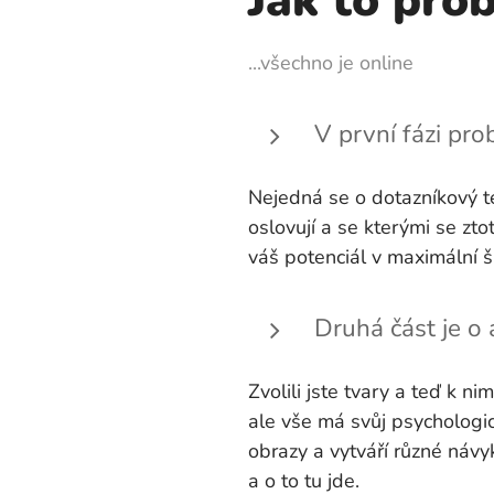
Jak to pro
...všechno je online
V první fázi pro
Nejedná se o dotazníkový te
oslovují a se kterými se zt
váš potenciál v maximální ší
Druhá část je o 
Zvolili jste tvary a teď k n
ale vše má svůj psychologic
obrazy a vytváří různé náv
a o to tu jde.