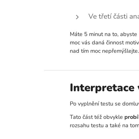
Ve třetí části a
Máte 5 minut na to, abyste 
moc vás daná činnost motivu
nad tím moc nepřemýšlejte. 
Interpretace
Po vyplnění testu se doml
Tato část též obvykle
probí
rozsahu testu a také na tom,