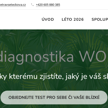
etravseteckova.cz
+420 605 880 385
ÚVOD
LÉTO 2026
SPOLUP
diagnostika W
ky kterému zjistíte, jaký je váš 
OBJEDNEJTE TEST PRO SEBE ČI VAŠE BLÍZKÉ