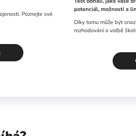
Test odhalí, jaké vaše dí
potenciál, možnosti a li
ojenosti. Poznejte své
Díky tomu může být snazší
rozhodování o volbě škol
t