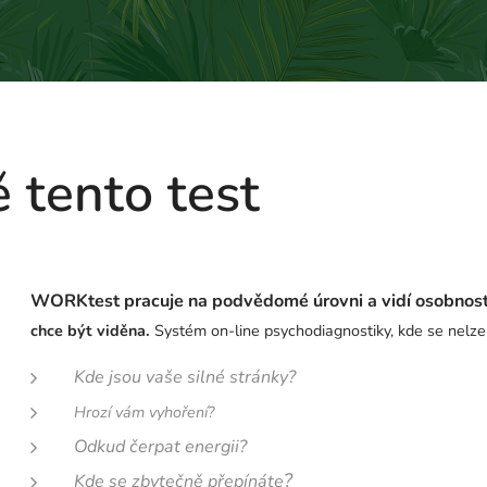
 tento test
WORKtest pracuje na podvědomé úrovni a vidí osobnost 
chce být viděna.
Systém on-line psychodiagnostiky, kde se nelze 
Kde jsou vaše silné stránky?
Hrozí vám vyhoření?
Odkud čerpat energii?
?
Kde se zbytečně přepínáte