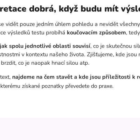
retace dobrá, když budu mít výsl
se vidět pouze jedním úhlem pohledu a nevidět všechny
tace výsledků testu probíhá
koučovacím způsobem
, ted
jak spolu jednotlivé oblasti souvisí
, co je skutečnou si
stnostmi v kontextu našeho života. Zjišťujeme, kde jsou r
brzdit, co je naopak hnací silou atp.
text,
najdeme na čem stavět a kde jsou příležitosti k r
y kterému získané poznatky převedete do praxe.