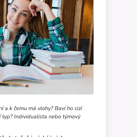
í a k čemu má vlohy? Baví ho cizí
í typ? Individualista nebo týmový